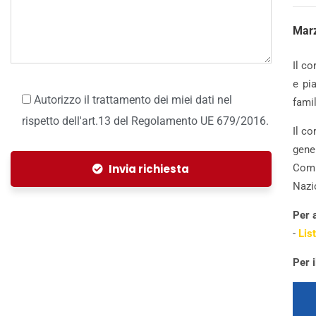
Marz
Il c
e pi
Autorizzo il trattamento dei miei dati nel
famil
rispetto dell'art.13 del Regolamento UE 679/2016.
Il co
gene
Invia richiesta
Comm
Nazi
Per 
-
Lis
Per 