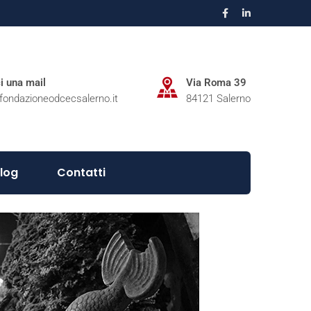
ci una mail
Via Roma 39
fondazioneodcecsalerno.it
84121 Salerno
log
Contatti