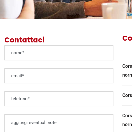
Co
Contattaci
Cors
norm
Cors
Cors
norm