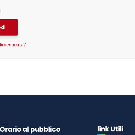
i
di
imenticata?
link Utili
Orario al pubblico