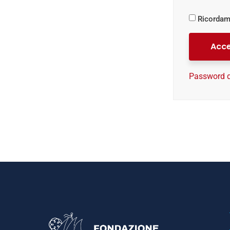
Ricordam
Acce
Password d