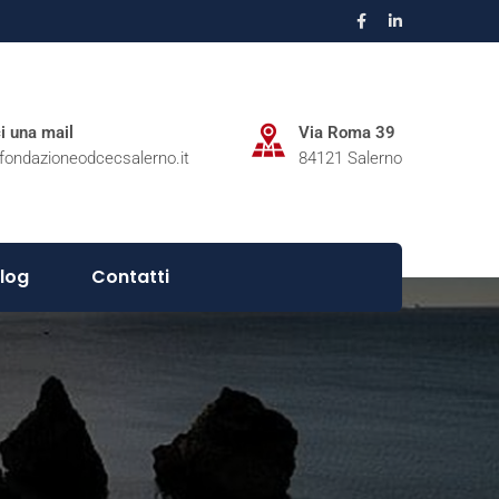
ci una mail
Via Roma 39
fondazioneodcecsalerno.it
84121 Salerno
log
Contatti